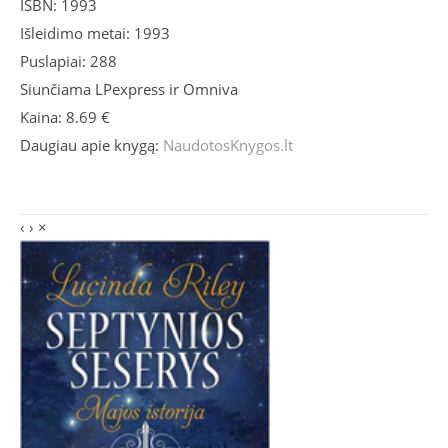
ISBN: 1993
Išleidimo metai: 1993
Puslapiai: 288
Siunčiama LPexpress ir Omniva
Kaina: 8.69 €
Daugiau apie knygą:
NaudotosKnygos.lt
‹
›
×