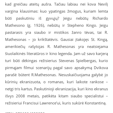
kad greičiau ateitų aušra. Tačiau labiau nei kova Nevilį
vargina klausimas: kuo ypatingas žmogus, kuriam lemta
būti paskutiniu iš gyvųjų? Jeigu nebūtų Richardo
Mathesono (g. 1926), nebūtų ir Stepheno Kingo. Jeigu
pastarasis yra siaubo ir mistikos žanro tėvas, tai R.
Mathesonas – jo krikštatėvis. Gausiai įtakojęs St. Kingą,
amerikiečių rašytojas R. Mathesonas yra neatsiejama
šiuolaikinės literatūros ir kino legenda. Jam už savo karjerą
turi būti dėkingas režisierius Stevenas Spielbergas, kurio
pirmąjam filmui scenarijų pagal savo apsakymą Dvikova
parašė būtent R.Mathesonas. Nesuskaičiuojama galybė jo
kūrinių ekranizuota, o romanas, kuri laikote rankose –
netgi tris kartus. Paskutinioji ekranizacija, kuri kino ekranus
išvys 2008 metais, patikėta kitam siaubo specialistui –
režisieriui Francisui Lawrence’ui, kuris sukūrė Konstantiną.