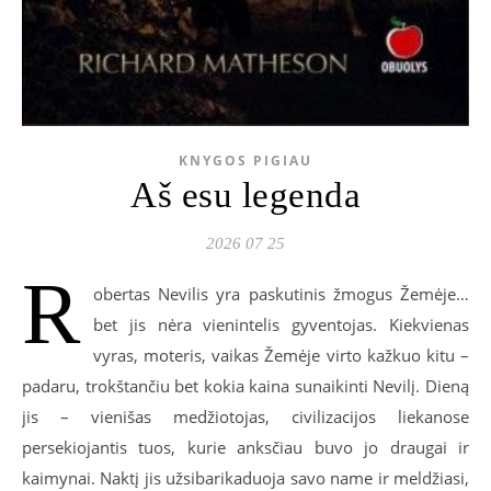
KNYGOS PIGIAU
Aš esu legenda
2026 07 25
R
obertas Nevilis yra paskutinis žmogus Žemėje…
bet jis nėra vienintelis gyventojas. Kiekvienas
vyras, moteris, vaikas Žemėje virto kažkuo kitu –
padaru, trokštančiu bet kokia kaina sunaikinti Nevilį. Dieną
jis – vienišas medžiotojas, civilizacijos liekanose
persekiojantis tuos, kurie anksčiau buvo jo draugai ir
kaimynai. Naktį jis užsibarikaduoja savo name ir meldžiasi,