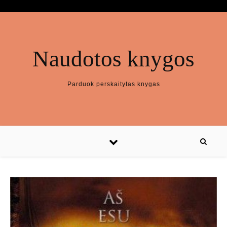
Naudotos knygos
Parduok perskaitytas knygas