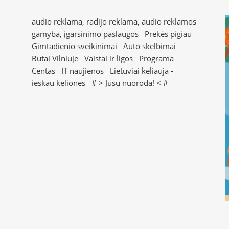
audio reklama, radijo reklama, audio reklamos
gamyba, įgarsinimo paslaugos
Prekės pigiau
Gimtadienio sveikinimai
Auto skelbimai
Butai Vilniuje
Vaistai ir ligos
Programa
Centas
IT naujienos
Lietuviai keliauja -
ieskau keliones
# >
Jūsų nuoroda!
< #