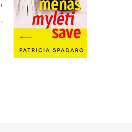
as
is