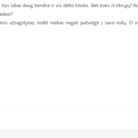
turi labai daug bendra ir vis dėlto kitoks. Bet koks iš tikrųjų? K
dedasi?
s užsagstytas, todėl niekas negali pažvelgti į savo vidų. O v