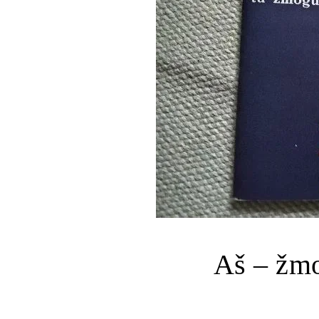
Aš – žmo