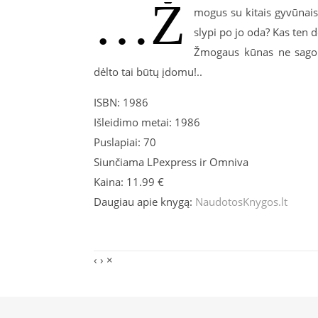
…Ž
mogus su kitais gyvūnais 
slypi po jo oda? Kas ten 
Žmogaus kūnas ne sagomi
dėlto tai būtų įdomu!..
ISBN: 1986
Išleidimo metai: 1986
Puslapiai: 70
Siunčiama LPexpress ir Omniva
Kaina: 11.99 €
Daugiau apie knygą:
NaudotosKnygos.lt
‹
›
×