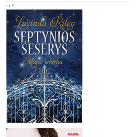
‹
›
×