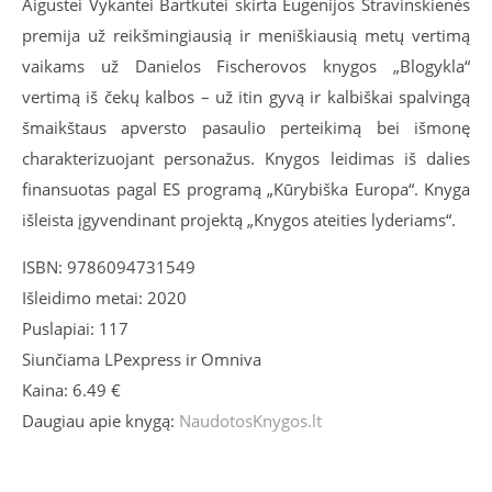
Aigustei Vykantei Bartkutei skirta Eugenijos Stravinskienės
premija už reikšmingiausią ir meniškiausią metų vertimą
vaikams už Danielos Fischerovos knygos „Blogykla“
vertimą iš čekų kalbos – už itin gyvą ir kalbiškai spalvingą
šmaikštaus apversto pasaulio perteikimą bei išmonę
charakterizuojant personažus. Knygos leidimas iš dalies
finansuotas pagal ES programą „Kūrybiška Europa“. Knyga
išleista įgyvendinant projektą „Knygos ateities lyderiams“.
ISBN: 9786094731549
Išleidimo metai: 2020
Puslapiai: 117
Siunčiama LPexpress ir Omniva
Kaina: 6.49 €
Daugiau apie knygą:
NaudotosKnygos.lt