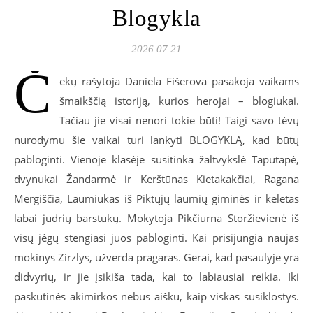
Blogykla
2026 07 21
Č
ekų rašytoja Daniela Fišerova pasakoja vaikams
šmaikščią istoriją, kurios herojai – blogiukai.
Tačiau jie visai nenori tokie būti! Taigi savo tėvų
nurodymu šie vaikai turi lankyti BLOGYKLĄ, kad būtų
pabloginti. Vienoje klasėje susitinka žaltvykslė Taputapė,
dvynukai Žandarmė ir Kerštūnas Kietakakčiai, Ragana
Mergiščia, Laumiukas iš Piktųjų laumių giminės ir keletas
labai judrių barstukų. Mokytoja Pikčiurna Storžievienė iš
visų jėgų stengiasi juos pabloginti. Kai prisijungia naujas
mokinys Zirzlys, užverda pragaras. Gerai, kad pasaulyje yra
didvyrių, ir jie įsikiša tada, kai to labiausiai reikia. Iki
paskutinės akimirkos nebus aišku, kaip viskas susiklostys.