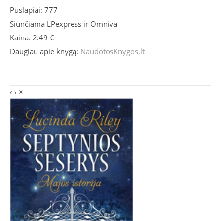
Puslapiai: 777
Siunčiama LPexpress ir Omniva
Kaina: 2.49 €
Daugiau apie knygą:
NaudotosKnygos.lt
‹
›
×