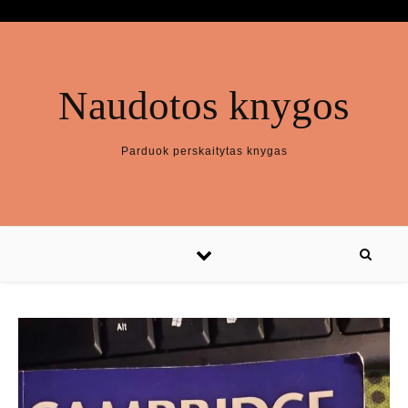
Naudotos knygos
Parduok perskaitytas knygas