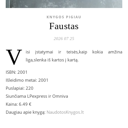
KNYGOS PIGIAU
Faustas
2026 07 25
V
isi įstatymai ir teisės,kaip kokia amžina
liga,slenka iš kartos į kartą.
ISBN: 2001
Išleidimo metai: 2001
Puslapiai: 220
Siunčiama LPexpress ir Omniva
Kaina: 6.49 €
Daugiau apie knygą:
NaudotosKnygos.lt