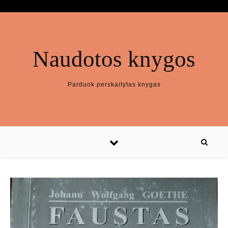
Naudotos knygos
Parduok perskaitytas knygas