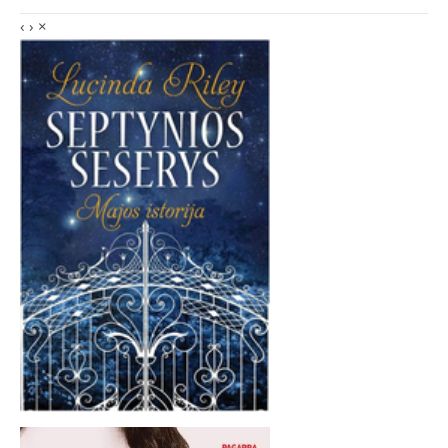
‹
›
×