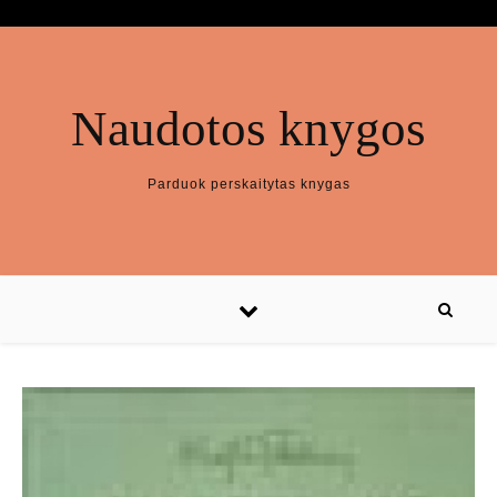
Naudotos knygos
Parduok perskaitytas knygas