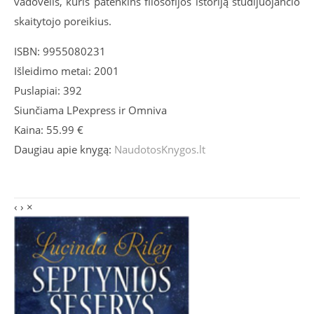
vadovėlis, kuris patenkins filosofijos istoriją studijuojančio
skaitytojo poreikius.
ISBN: 9955080231
Išleidimo metai: 2001
Puslapiai: 392
Siunčiama LPexpress ir Omniva
Kaina: 55.99 €
Daugiau apie knygą:
NaudotosKnygos.lt
‹
›
×