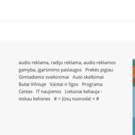
audio reklama, radijo reklama, audio reklamos
gamyba, įgarsinimo paslaugos
Prekės pigiau
Gimtadienio sveikinimai
Auto skelbimai
Butai Vilniuje
Vaistai ir ligos
Programa
Centas
IT naujienos
Lietuviai keliauja -
ieskau keliones
# >
Jūsų nuoroda!
< #