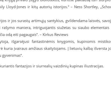
y Lloyd-Jones ir kitų autorių istorijos.“ – Ness Shortley, „Scho
vijos ir jos surastų artimųjų santykius, gvildendama laisvės, savo
i rašymo maniera, intriguojantis siužetas su siaubo elementais 
rčia odą eiti pagaugais“. – Kirkus Reviews
toja, išgarsėjusi fantastinėmis knygomis, kupinomis mistiko
 kuria įvairaus amžiaus skaitytojams. Į lietuvių kalbą išversta j
 gyvenimas“.
iantis fantazijos ir siurrealių vaizdinių kupinas iliustracijas.