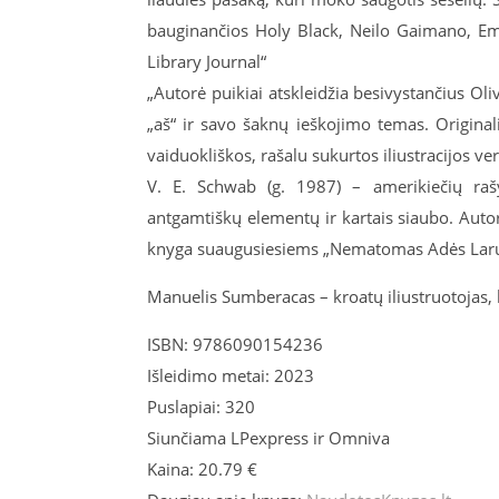
bauginančios Holy Black, Neilo Gaimano, Emil
Library Journal“
„Autorė puikiai atskleidžia besivystančius Oli
„aš“ ir savo šaknų ieškojimo temas. Original
vaiduokliškos, rašalu sukurtos iliustracijos ve
V. E. Schwab (g. 1987) – amerikiečių rašy
antgamtiškų elementų ir kartais siaubo. Autorė
knyga suaugusiesiems „Nematomas Adės Laru
Manuelis Sumberacas – kroatų iliustruotojas, kur
ISBN: 9786090154236
Išleidimo metai: 2023
Puslapiai: 320
Siunčiama LPexpress ir Omniva
Kaina: 20.79 €