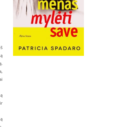
iš
ną
ą.
a,
ai
ią
ir
ią
s,