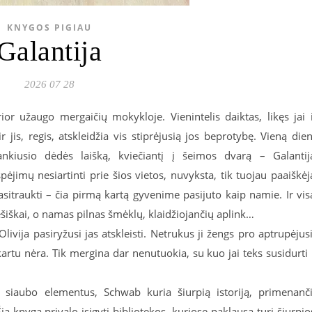
KNYGOS PIGIAU
Galantija
2026 07 28
rior užaugo mergaičių mokykloje. Vienintelis daiktas, likęs jai 
r jis, regis, atskleidžia vis stiprėjusią jos beprotybę. Vieną die
nkiusio dėdės laišką, kviečiantį į šeimos dvarą – Galantij
jimų nesiartinti prie šios vietos, nuvyksta, tik tuojau paaiškėj
asitraukti – čia pirmą kartą gyvenime pasijuto kaip namie. Ir vis
ešiškai, o namas pilnas šmėklų, klaidžiojančių aplink…
livija pasiryžusi jas atskleisti. Netrukus ji žengs pro aptrupėjus
r kartu nėra. Tik mergina dar nenutuokia, su kuo jai teks susidurti 
 siaubo elementus, Schwab kuria šiurpią istoriją, primenanč
ą knygą privalo įsigyti bibliotekos, kuriose paklausą turi šiurpio