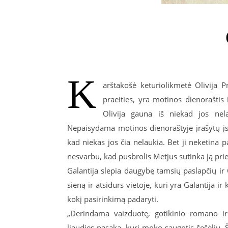
K
arštakošė keturiolikmetė Olivija P
praeities, yra motinos dienoraštis i
Olivija gauna iš niekad jos nela
Nepaisydama motinos dienoraštyje įrašytų įspė
kad niekas jos čia nelaukia. Bet ji neketina p
nesvarbu, kad pusbrolis Metjus sutinka ją pri
Galantija slepia daugybę tamsių paslapčių ir O
sieną ir atsidurs vietoje, kuri yra Galantija i
kokį pasirinkimą padaryti.
„Derindama vaizduotę, gotikinio romano ir
liaudies pasaką, kuri moko saugotis šešėlių. Ši