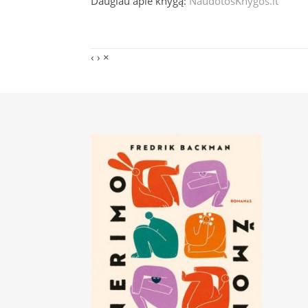
Daugiau apie knygą:
NaudotosKnygos.lt
‹
›
×