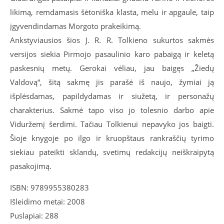
likimą, remdamasis šėtoniška klasta, melu ir apgaule, taip
įgyvendindamas Morgoto prakeikimą.
Ankstyviausios šios J. R. R. Tolkieno sukurtos sakmės
versijos siekia Pirmojo pasaulinio karo pabaigą ir keletą
paskesnių metų. Gerokai vėliau, jau baigęs „Žiedų
Valdovą“, šitą sakmę jis parašė iš naujo, žymiai ją
išplėsdamas, papildydamas ir siužetą, ir personažų
charakterius. Sakmė tapo viso jo tolesnio darbo apie
Viduržemį šerdimi. Tačiau Tolkienui nepavyko jos baigti.
Šioje knygoje po ilgo ir kruopštaus rankraščių tyrimo
siekiau pateikti sklandų, svetimų redakcijų neiškraipytą
pasakojimą.
ISBN: 9789955380283
Išleidimo metai: 2008
Puslapiai: 288