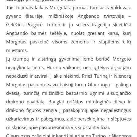
Tais tolimais laikais Morgotas, pirmas Tamsusis Valdovas,
gyveno šiaurėje, milžiniškoje Angbando tvirtovėje –
Geležies Pragare. Turino ir jo sesers tragedija skleidėsi
Angbando baimės šešėlyje, nuolat gresiant karui, kurį
Morgotas paskelbė visoms žemėms ir slaptiems elfų
miestams.
Jų trumpą ir aistringą gyvenimą lėmė beribė Morgoto
neapykanta jiems, Hurino vaikams, nes jų tėvas drįso jam
nepaklusti ir atvirai, į akis niekinti. Prieš Turiną ir Nienorą
Morgotas pasiuntė savo baisųjį tarną Glaurungą – galingą
dvasią, turinčią milžiniško besparnio ugnimi alsuojančio
drakono pavidalą. Baugiai raiškios mitologinės dievo ir
drakono figūros žengia į pasakojimą apie negailestingus
užkariavimus ir pabėgimus, apie persekiojimą ir slėptuves
miškuose, apie pasipriešinimą vis silpstant vilčiai.
Glaurungas pašaipiai ir kandžiai griauna Turino ir Nienoros