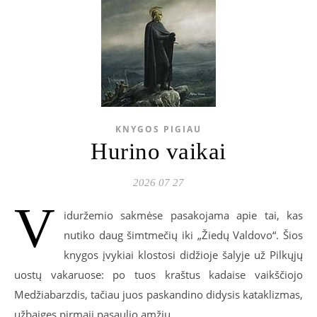
KNYGOS PIGIAU
Hurino vaikai
2026 07 27
V
iduržemio sakmėse pasakojama apie tai, kas
nutiko daug šimtmečių iki „Žiedų Valdovo“. Šios
knygos įvykiai klostosi didžioje šalyje už Pilkųjų
uostų vakaruose: po tuos kraštus kadaise vaikščiojo
Medžiabarzdis, tačiau juos paskandino didysis kataklizmas,
užbaigęs pirmąjį pasaulio amžių.