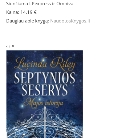
Siunčiama LPexpress ir Omniva
Kaina: 14.19 €
Daugiau apie knygą:
NaudotosKnygos.lt
‹
›
×