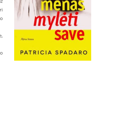
už
ri
jo
e,
to