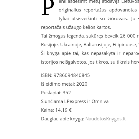
P
enkiasdešimt metų atidavęs Lietuvos t
originalius reportažus apdovanotas
tyliai atsisveikinti su žiūrovais. 
reportažais užaugo kelios kartos.
Tai žmogus legenda, sukūręs beveik 26 000 repo
Rusijoje, Ukrainoje, Baltarusijoje, Filipinuose
Ši knyga apie tai, kas nepasakyta ir neparody
istorijos neišgalvotos. Jos tikros, su tikrais hero
ISBN: 9786094840845
Išleidimo metai: 2020
Puslapiai: 352
Siunčiama LPexpress ir Omniva
Kaina: 14.19 €
Daugiau apie knygą:
NaudotosKnygos.lt