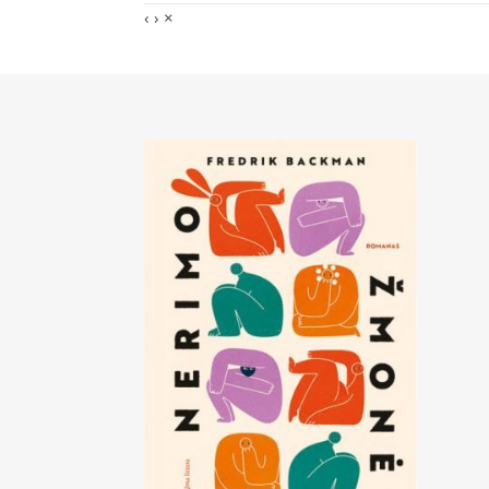
‹
›
×