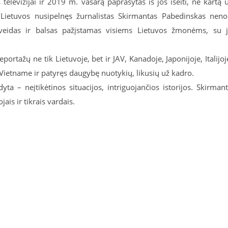
elevizijai ir 2019 m. vasarą paprašytas iš jos išeiti, ne kartą 
 Lietuvos nusipelnęs žurnalistas Skirmantas Pabedinskas neno
Jo veidas ir balsas pažįstamas visiems Lietuvos žmonėms, su 
rtažų ne tik Lietuvoje, bet ir JAV, Kanadoje, Japonijoje, Italijoj
, Vietname ir patyręs daugybę nuotykių, likusių už kadro.
ta – neįtikėtinos situacijos, intriguojančios istorijos. Skirman
jais ir tikrais vardais.