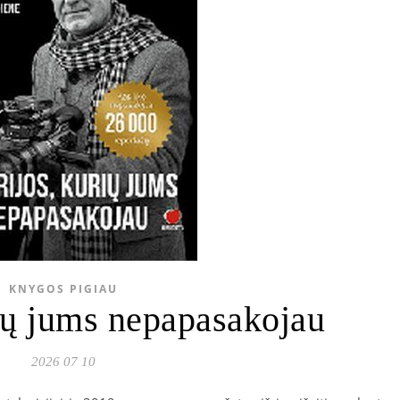
KNYGOS PIGIAU
rių jums nepapasakojau
2026 07 10