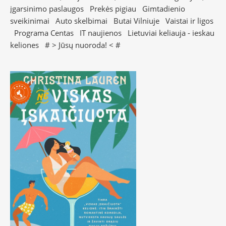
įgarsinimo paslaugos
Prekės pigiau
Gimtadienio
sveikinimai
Auto skelbimai
Butai Vilniuje
Vaistai ir ligos
Programa Centas
IT naujienos
Lietuviai keliauja - ieskau
keliones
# >
Jūsų nuoroda!
< #