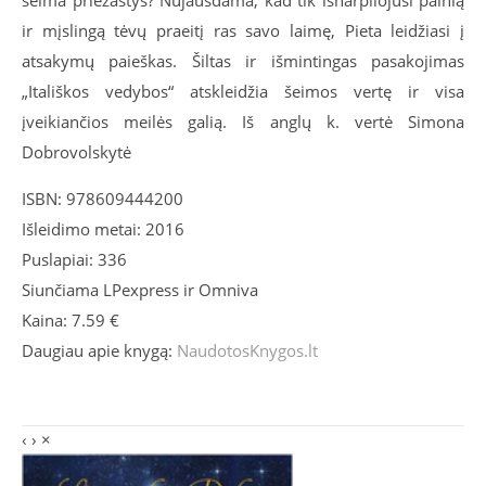
šeima priežastys? Nujausdama, kad tik išnarpliojusi painią
ir mįslingą tėvų praeitį ras savo laimę, Pieta leidžiasi į
atsakymų paieškas. Šiltas ir išmintingas pasakojimas
„Itališkos vedybos“ atskleidžia šeimos vertę ir visa
įveikiančios meilės galią. Iš anglų k. vertė Simona
Dobrovolskytė
ISBN: 978609444200
Išleidimo metai: 2016
Puslapiai: 336
Siunčiama LPexpress ir Omniva
Kaina: 7.59 €
Daugiau apie knygą:
NaudotosKnygos.lt
‹
›
×