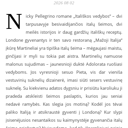
2026 08 02
N
icky Pellegrino romane „Itališkos vedybos“ – dvi
tarpusavyje besivaidijančios italų šeimos, dvi
meilės istorijos ir daug gardžių itališkų receptų.
Londone gyvenantys ir ten savo restoraną „Mažoji Italija“
įkūrę Martineliai yra tipiška italų šeima – mėgaujasi maistu,
ginčijasi ir myli su tokia pat aistra. Martinelių namuose
malonus sujudimas – jaunesnioji duktė Adolorata ruošiasi
vedyboms. Jos vyresnioji sesuo Pieta, vis dar vieniša
vestuvinių suknelių dizainerė, imasi siūti sesers vestuvinę
suknelę. Su kiekvienu adatos dygsniu ir prisiūtu karoliuku ji
pradeda atskleisti šeimos paslaptis, kurios jau seniai
nedavė ramybės. Kas slegia jos motiną? Kodėl jos tėvai
paliko Italiją ir atsikraustė gyventi į Londoną? Kur slypi
įsisenėjusios nesantaikos su kaimynystėje gyvenančia italų