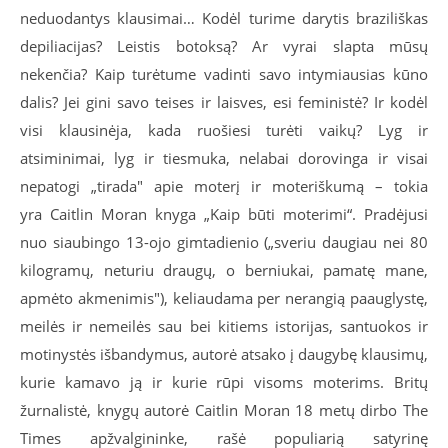
neduodantys klausimai… Kodėl turime darytis braziliškas
depiliacijas? Leistis botoksą? Ar vyrai slapta mūsų
nekenčia? Kaip turėtume vadinti savo intymiausias kūno
dalis? Jei gini savo teises ir laisves, esi feministė? Ir kodėl
visi klausinėja, kada ruošiesi turėti vaikų? Lyg ir
atsiminimai, lyg ir tiesmuka, nelabai dorovinga ir visai
nepatogi „tirada" apie moterį ir moteriškumą – tokia
yra Caitlin Moran knyga „Kaip būti moterimi“. Pradėjusi
nuo siaubingo 13-ojo gimtadienio („sveriu daugiau nei 80
kilogramų, neturiu draugų, o berniukai, pamatę mane,
apmėto akmenimis"), keliaudama per nerangią paauglystę,
meilės ir nemeilės sau bei kitiems istorijas, santuokos ir
motinystės išbandymus, autorė atsako į daugybę klausimų,
kurie kamavo ją ir kurie rūpi visoms moterims. Britų
žurnalistė, knygų autorė Caitlin Moran 18 metų dirbo The
Times apžvalgininke, rašė populiarią satyrinę