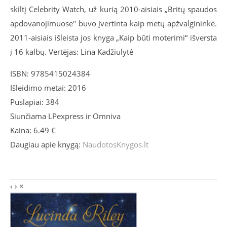
skiltį Celebrity Watch, už kurią 2010-aisiais „Britų spaudos
apdovanojimuose" buvo įvertinta kaip metų apžvalgininkė.
2011-aisiais išleista jos knyga „Kaip būti moterimi“ išversta
į 16 kalbų. Vertėjas: Lina Kadžiulytė
ISBN: 9785415024384
Išleidimo metai: 2016
Puslapiai: 384
Siunčiama LPexpress ir Omniva
Kaina: 6.49 €
Daugiau apie knygą:
NaudotosKnygos.lt
‹
›
×