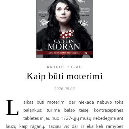
KNYGOS PIGIAU
Kaip būti moterimi
2026 08 03
L
aikas būti moterimi dar niekada nebuvo toks
palankus: turime balso teisę, kontraceptines
tabletes ir jau nuo 1727-ųjų mūsų nebedegina ant
laužų kaip raganų. Tačiau vis dar išlieka keli ramybės