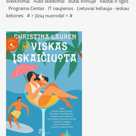
sveikinimai
Auto skelbimai
Butai Vilniuje
Vaistai ir ligos
Programa Centas
IT naujienos
Lietuviai keliauja - ieskau
keliones
# >
Jūsų nuoroda!
< #