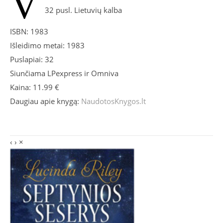
V
32 pusl. Lietuvių kalba
ISBN: 1983
Išleidimo metai: 1983
Puslapiai: 32
Siunčiama LPexpress ir Omniva
Kaina: 11.99 €
Daugiau apie knygą:
NaudotosKnygos.lt
‹
›
×