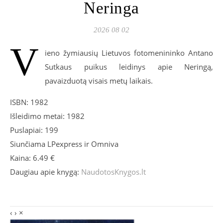
Neringa
2026 08 02
V
ieno žymiausių Lietuvos fotomenininko Antano
Sutkaus puikus leidinys apie Neringą,
pavaizduotą visais metų laikais.
ISBN: 1982
Išleidimo metai: 1982
Puslapiai: 199
Siunčiama LPexpress ir Omniva
Kaina: 6.49 €
Daugiau apie knygą:
NaudotosKnygos.lt
‹
›
×