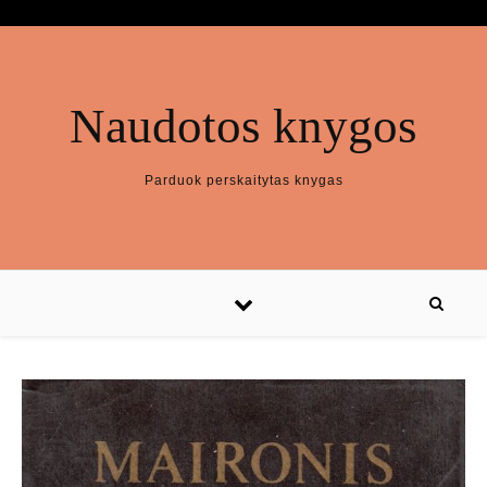
Naudotos knygos
Parduok perskaitytas knygas