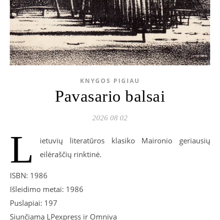
KNYGOS PIGIAU
Pavasario balsai
2026 08 02
L
ietuvių literatūros klasiko Maironio geriausių
eilėraščių rinktinė.
ISBN: 1986
Išleidimo metai: 1986
Puslapiai: 197
Siunčiama LPexpress ir Omniva