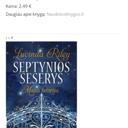
Kaina: 2.49 €
Daugiau apie knygą:
NaudotosKnygos.lt
‹
›
×