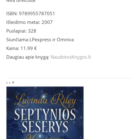
Ieva Greičiūtė
ISBN: 9789955787051
Išleidimo metai: 2007
Puslapiai: 328
Siunčiama LPexpress ir Omniva
Kaina: 11.99 €
Daugiau apie knygą:
NaudotosKnygos.lt
‹
›
×