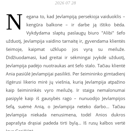
2026 07 28
N
egana to, kad Jevlampiją persekioja vaiduoklis –
kengūra balkone – ir darbe ją ištiko bėda.
Vykdydama slaptų paslaugų biuro "Alibi" šefo
užduotį, Jevlampija vaidino tarnaitę ir, gyvendama klientės
šeimoje, kaipmat užklupo jos vyrą su meiluže.
Didžiuodamasi, kad greitai ir sėkmingai įvykdė užduotį,
Jevlampija padėjo nuotraukas ant šefo stalo. Tačiau klientė
Ania pasiūlė Jevlampijai pasilikti. Per šeimininko gimtadienį
išgėrusi likerio mirė jų viešnia, kurią Jevlampija atpažino
kaip šeimininkės vyro meilužę. Ir staiga nemalonumai
pasipylė kaip iš gausybės rago – nunuodijo Jevlampijos
šefą, suėmė Anią, o Jevlampija neteko darbo… Tačiau
Jevlampija niekada nenusimena, todėl Anios dukros
paprašyta drąsiai padeda tirti bylą… Iš rusų kalbos vertė