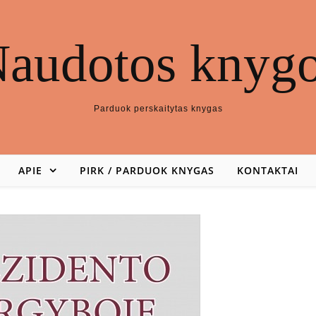
audotos knyg
Parduok perskaitytas knygas
APIE
PIRK / PARDUOK KNYGAS
KONTAKTAI