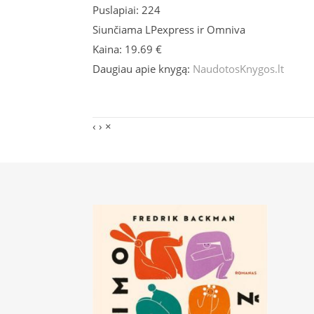
Puslapiai: 224
Siunčiama LPexpress ir Omniva
Kaina: 19.69 €
Daugiau apie knygą:
NaudotosKnygos.lt
‹
›
×