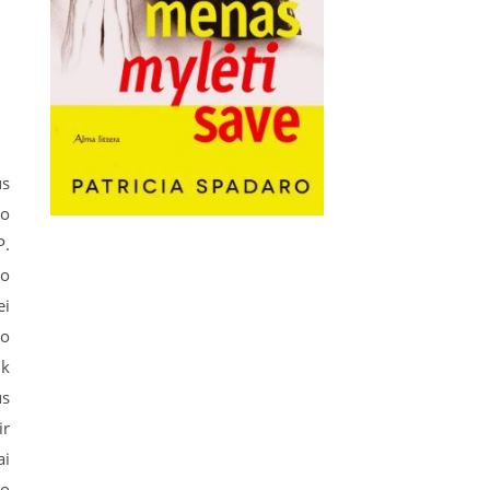
us
ko
P.
vo
ei
io
ik
us
ir
ai
jo