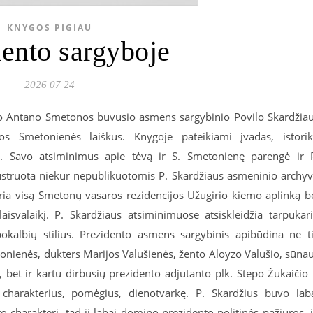
KNYGOS PIGIAU
dento sargyboje
2026 07 24
nto Antano Smetonos buvusio asmens sargybinio Povilo Skardžia
jos Smetonienės laiškus. Knygoje pateikiami įvadas, istori
. Savo atsiminimus apie tėvą ir S. Smetonienę parengė ir 
iustruota niekur nepublikuotomis P. Skardžiaus asmeninio archy
ia visą Smetonų vasaros rezidencijos Užugirio kiemo aplinką b
aisvalaikį. P. Skardžiaus atsiminimuose atsiskleidžia tarpukar
kalbių stilius. Prezidento asmens sargybinis apibūdina ne t
nienės, dukters Marijos Valušienės, žento Aloyzo Valušio, sūna
, bet ir kartu dirbusių prezidento adjutanto plk. Stepo Žukaičio 
s charakterius, pomėgius, dienotvarkę. P. Skardžius buvo lab
o charakterį, tad jį labai domino prezidento politinės pažiūros, 