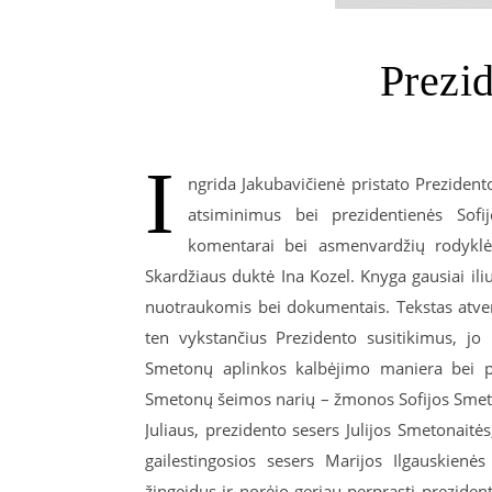
Prezi
I
ngrida Jakubavičienė pristato Prezide
atsiminimus bei prezidentienės Sofi
komentarai bei asmenvardžių rodyklė
Skardžiaus duktė Ina Kozel. Knyga gausiai il
nuotraukomis bei dokumentais. Tekstas atver
ten vykstančius Prezidento susitikimus, jo l
Smetonų aplinkos kalbėjimo maniera bei po
Smetonų šeimos narių – žmonos Sofijos Smeto
Juliaus, prezidento sesers Julijos Smetonaitės
gailestingosios sesers Marijos Ilgauskienė
žingeidus ir norėjo geriau perprasti prezident