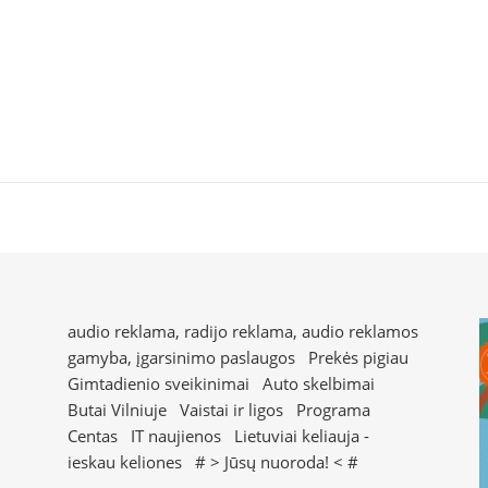
audio reklama, radijo reklama, audio reklamos
gamyba, įgarsinimo paslaugos
Prekės pigiau
Gimtadienio sveikinimai
Auto skelbimai
Butai Vilniuje
Vaistai ir ligos
Programa
Centas
IT naujienos
Lietuviai keliauja -
ieskau keliones
# >
Jūsų nuoroda!
< #