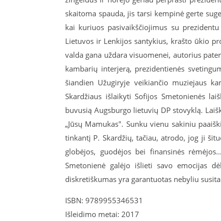
skaitoma spauda, jis tarsi kempinė gerte su
kai kuriuos pasivaikščiojimus su prezident
Lietuvos ir Lenkijos santykius, krašto ūkio 
valda gana uždara visuomenei, autorius pate
kambarių interjerą, prezidentienės svetingum
šiandien Užugiryje veikiančio muziejaus kam
Skardžiaus išlaikyti Sofijos Smetonienės lai
buvusią Augsburgo lietuvių DP stovyklą. Laiš
„Jūsų Mamukas". Sunku vienu sakiniu paaiškin
tinkantį P. Skardžių, tačiau, atrodo, jog ji š
globėjos, guodėjos bei finansinės rėmėjos…
Smetonienė galėjo išlieti savo emocijas dė
diskretiškumas yra garantuotas nebyliu susit
ISBN: 9789955346531
Išleidimo metai: 2017