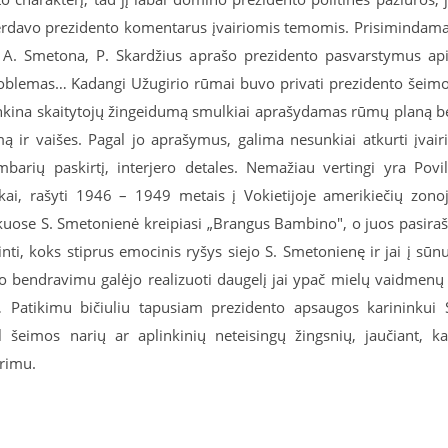
gerdavo prezidento komentarus įvairiomis temomis. Prisimindam
u A. Smetona, P. Skardžius aprašo prezidento pasvarstymus ap
problemas… Kadangi Užugirio rūmai buvo privati prezidento šeim
nkina skaitytojų žingeidumą smulkiai aprašydamas rūmų planą b
ą ir vaišes. Pagal jo aprašymus, galima nesunkiai atkurti įvair
barių paskirtį, interjero detales. Nemažiau vertingi yra Povi
škai, rašyti 1946 – 1949 metais į Vokietijoje amerikiečių zono
kuose S. Smetonienė kreipiasi „Brangus Bambino", o juos pasira
ti, koks stiprus emocinis ryšys siejo S. Smetonienę ir jai į sūn
ituo bendravimu galėjo realizuoti daugelį jai ypač mielų vaidmenų
 Patikimu bičiuliu tapusiam prezidento apsaugos karininkui 
l šeimos narių ar aplinkinių neteisingų žingsnių, jaučiant, k
arimu.