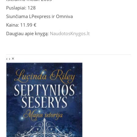
Puslapiai: 128
Siunčiama LPexpress ir Omniva
Kaina: 11.99 €
Daugiau apie knygą:
NaudotosKnygos.lt
‹
›
×