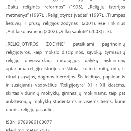
„Baltų religinės reformos” (1995), „Religijų istorijos
metmenys” (1997), „Religijotyros įvadas” (1997), „Trumpas
lietuvių ir prūsų religijos žodynas” (2001), esė rinkinius
„Ant laiko ašmenų (2002), „Vilkų saulutė” (2003) ir kt.
„RELIGIJOTYROS ŽODYNE" pateikiami pagrindinių
religijotyros, kaip mokslo disciplinos, sąvokų, žymiausių
religijų dievavardžių, mitologijos dalykų aiškinimai,
aptariama religijų istorijos reiškiniai, kulto ir mitų, mitų ir
ritualų sąsajos, dogmos ir erezijos. Šis leidinys, papildantis
ir susiejantis vadovėlius "Religijotyra" XI ir XII klasėms,
skirtas vidurinių mokyklų, gimnazijų mokiniams, taip pat
aukštesniųjų mokyklų studentams ir visiems tiems, kurie
domisi religijų pasauliu.
ISBN: 9789986163077
Išleidimo metai: 2003