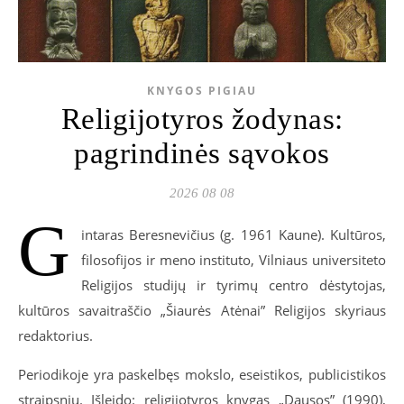
KNYGOS PIGIAU
Religijotyros žodynas:
pagrindinės sąvokos
2026 08 08
G
intaras Beresnevičius (g. 1961 Kaune). Kultūros,
filosofijos ir meno instituto, Vilniaus universiteto
Religijos studijų ir tyrimų centro dėstytojas,
kultūros savaitraščio „Šiaurės Atėnai” Religijos skyriaus
redaktorius.
Periodikoje yra paskelbęs mokslo, eseistikos, publicistikos
straipsnių. Išleido: religijotyros knygas „Dausos” (1990),