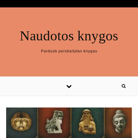
Naudotos knygos
Parduok perskaitytas knygas