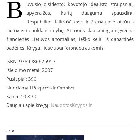
B
uvusio disidento, kovotojo idealisto straipsniai,
apybraižos, kurių dauguma spausdinti
Respublikos laikraščiuose ir žurnaluose atkūrus
Lietuvos nepriklausomybę. Autorius skausmingai išgyvena
šiandienės Lietuvos anomalijas, ieško kelių iš dabartinės
padėties. Knyga iliustruota fotonuotraukomis.
ISBN: 9789986625957
Išleidimo metai: 2007
Puslapiai: 390
Siunčiama LPexpress ir Omniva
Kaina: 10.89 €
Daugiau apie knygą:
NaudotosKnygos.lt
‹
›
×