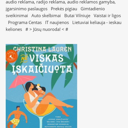
audio reklama, radijo reklama, audio reklamos gamyba,
įgarsinimo paslaugos
Prekės pigiau
Gimtadienio
sveikinimai
Auto skelbimai
Butai Vilniuje
Vaistai ir ligos
Programa Centas
IT naujienos
Lietuviai keliauja - ieskau
keliones
# >
Jūsų nuoroda!
< #