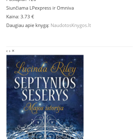
Siunčiama LPexpress ir Omniva
Kaina: 3.73 €
Daugiau apie knygą:
NaudotosKnygos.lt
‹
›
×