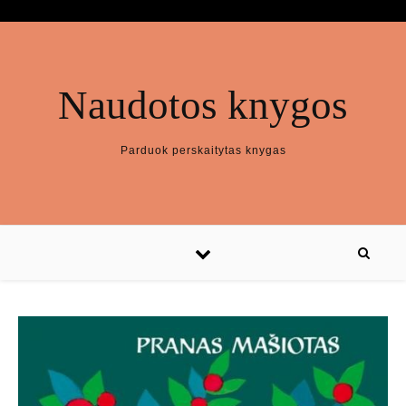
Naudotos knygos
Parduok perskaitytas knygas