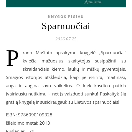
KNYGOS PIGIAU
Sparnuočiai
2026 07 25
P
rano Mašioto apsakymų knygelė „Sparnuočiai“
kviečia mažuosius skaitytojus susipažinti su
skraidančiais kiemo, laukų ir miškų gyventojais.
Smagios istorijos atskleidžia, kaip jie išsirita, maitinasi,
auga ir augina savo vaikelius. O kiek kasdien patiria
įvairiausių nutikimų – net įsivaizduoti sunku! Paskaityk šią
gražią knygelę ir susidraugauk su Lietuvos sparnuočiais!
ISBN: 9786090109328
Išleidimo metai: 2013
Puslapiai: 120