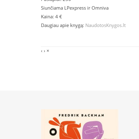
Siunčiama LPexpress ir Omniva
Kaina: 4 €
Daugiau apie knygą:
NaudotosKnygos.lt
‹
›
×