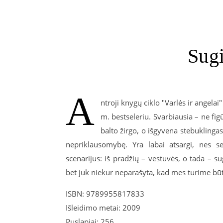
Sugi
A
ntroji knygų ciklo "Varlės ir angelai
m. bestseleriu. Svarbiausia – ne fig
balto žirgo, o išgyvena stebuklingas
nepriklausomybę. Yra labai atsargi, nes s
scenarijus: iš pradžių – vestuvės, o tada – s
bet juk niekur neparašyta, kad mes turime būt
ISBN: 9789955817833
Išleidimo metai: 2009
Puslapiai: 256