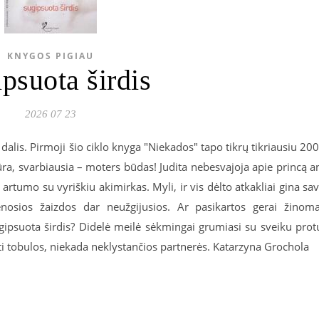
KNYGOS PIGIAU
psuota širdis
2026 07 23
" dalis. Pirmoji šio ciklo knyga "Niekados" tapo tikrų tikriausiu 20
ūra, svarbiausia – moters būdas! Judita nebesvajoja apie princą a
 artumo su vyriškiu akimirkas. Myli, ir vis dėlto atkakliai gina sa
enosios žaizdos dar neužgijusios. Ar pasikartos gerai žinom
ugipsuota širdis? Didelė meilė sėkmingai grumiasi su sveiku prot
i tobulos, niekada neklystančios partnerės. Katarzyna Grochola