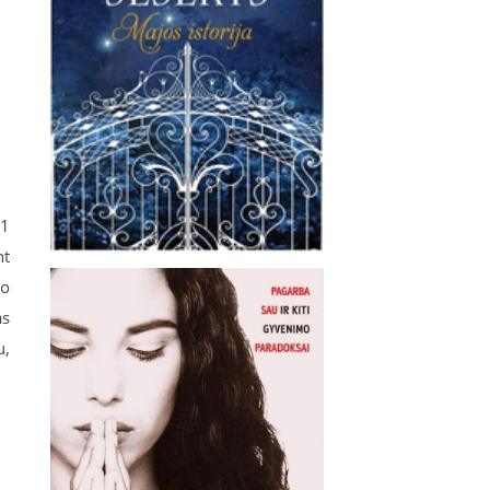
01
nt
vo
as
u,