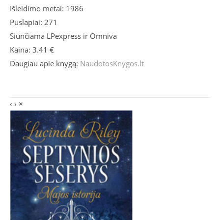
Išleidimo metai: 1986
Puslapiai: 271
Siunčiama LPexpress ir Omniva
Kaina: 3.41 €
Daugiau apie knygą:
NaudotosKnygos.lt
‹
›
×