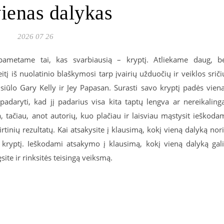
vienas dalykas
2026 07 26
ametame tai, kas svarbiausią – kryptį. Atliekame daug, b
tį iš nuolatinio blaškymosi tarp įvairių užduočių ir veiklos sriči
siūlo Gary Kelly ir Jey Papasan. Surasti savo kryptį padės vien
adaryti, kad jį padarius visa kita taptų lengva ar nereikaling
, tačiau, anot autorių, kuo plačiau ir laisviau mąstysit ieškoda
tinių rezultatų. Kai atsakysite į klausimą, kokį vieną dalyką nor
o kryptį. Ieškodami atsakymo į klausimą, kokį vieną dalyką gal
site ir rinksitės teisingą veiksmą.