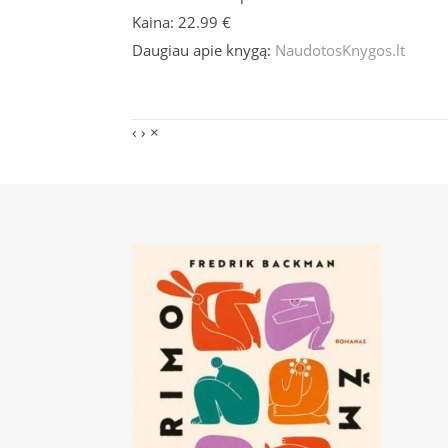
Kaina: 22.99 €
Daugiau apie knygą:
NaudotosKnygos.lt
‹
›
×