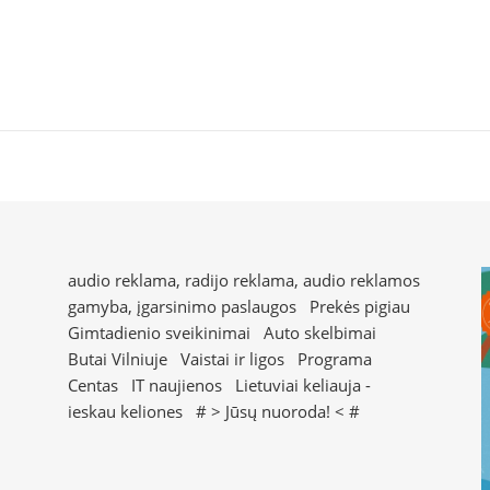
audio reklama, radijo reklama, audio reklamos
gamyba, įgarsinimo paslaugos
Prekės pigiau
Gimtadienio sveikinimai
Auto skelbimai
Butai Vilniuje
Vaistai ir ligos
Programa
Centas
IT naujienos
Lietuviai keliauja -
ieskau keliones
# >
Jūsų nuoroda!
< #