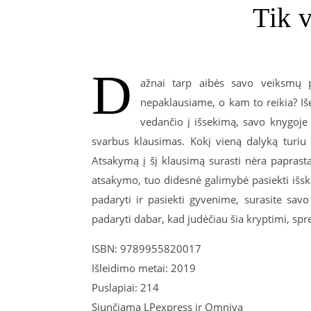
Tik 
D
ažnai tarp aibės savo veiksmų p
nepaklausiame, o kam to reikia? Išei
vedančio į išsekimą, savo knygoje 
svarbus klausimas. Kokį vieną dalyką turiu p
Atsakymą į šį klausimą surasti nėra paprasta
atsakymo, tuo didesnė galimybė pasiekti išskir
padaryti ir pasiekti gyvenime, surasite sav
padaryti dabar, kad judėčiau šia kryptimi, sprę
ISBN: 9789955820017
Išleidimo metai: 2019
Puslapiai: 214
Siunčiama LPexpress ir Omniva