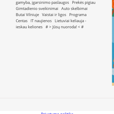
gamyba, įgarsinimo paslaugos
Prekės pigiau
Gimtadienio sveikinimai
Auto skelbimai
Butai Vilniuje
Vaistai ir ligos
Programa
Centas
IT naujienos
Lietuviai keliauja -
ieskau keliones
# >
Jūsų nuoroda!
< #
Privatumo politika