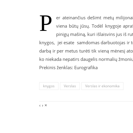
P
er ateinančius dešimt metų milijona
viena būtų jūsų. Todėl knygoje apraš
pinigų mašiną, kuri išlaisvins jus iš 
knygos, jei esate samdomas darbuotojas ir tol
darbą ir per metus turėti tik vieną mėnesį atos
ko niekada nepatirs daugelis normalių žmonių
Prekinis ženklas: Eurografika
knygos
Verslas
Verslas ir ekonomika
‹
›
×