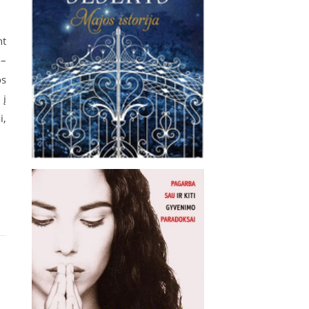
nt
 –
os
 į
i,