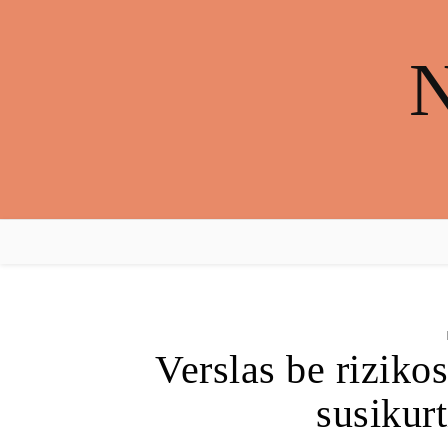
N
Verslas be rizikos
susikurt