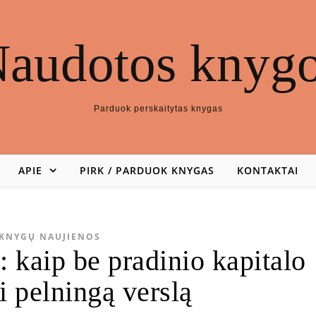
audotos knyg
Parduok perskaitytas knygas
APIE
PIRK / PARDUOK KNYGAS
KONTAKTAI
KNYGŲ NAUJIENOS
: kaip be pradinio kapitalo
i pelningą verslą