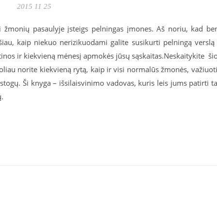
2015 11 25
i žmonių pasaulyje įsteigs pelningas įmones. Aš noriu, kad be
iau, kaip niekuo nerizikuodami galite susikurti pelningą verslą
rutinos ir kiekvieną mėnesį apmokės jūsų sąskaitas.Neskaitykite ši
iau norite kiekvieną rytą, kaip ir visi normalūs žmonės, važiuoti
togų. Ši knyga – išsilaisvinimo vadovas, kuris leis jums patirti ta
.