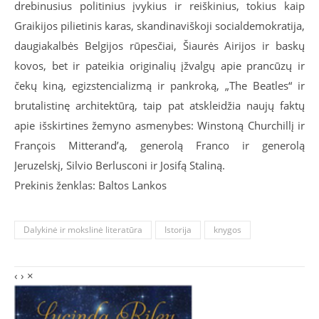
drebinusius politinius įvykius ir reiškinius, tokius kaip
Graikijos pilietinis karas, skandinaviškoji socialdemokratija,
daugiakalbės Belgijos rūpesčiai, Šiaurės Airijos ir baskų
kovos, bet ir pateikia originalių įžvalgų apie prancūzų ir
čekų kiną, egizstencializmą ir pankroką, „The Beatles“ ir
brutalistinę architektūrą, taip pat atskleidžia naujų faktų
apie išskirtines žemyno asmenybes: Winstoną Churchillį ir
François Mitterand’ą, generolą Franco ir generolą
Jeruzelskį, Silvio Berlusconi ir Josifą Staliną.
Prekinis ženklas: Baltos Lankos
Dalykinė ir mokslinė literatūra
Istorija
knygos
‹
›
×