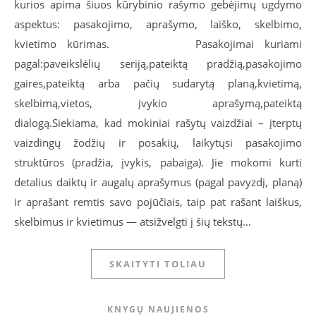
kurios apima šiuos kūrybinio rašymo gebėjimų ugdymo
aspektus: pasakojimo, aprašymo, laiško, skelbimo,
kvietimo kūrimas. Pasakojimai kuriami
pagal:paveikslėlių seriją,pateiktą pradžią,pasakojimo
gaires,pateiktą arba pačių sudarytą planą,kvietimą,
skelbimą,vietos, įvykio aprašymą,pateiktą
dialogą.Siekiama, kad mokiniai rašytų vaizdžiai – įterptų
vaizdingų žodžių ir posakių, laikytųsi pasakojimo
struktūros (pradžia, įvykis, pabaiga). Jie mokomi kurti
detalius daiktų ir augalų aprašymus (pagal pavyzdį, planą)
ir aprašant remtis savo pojūčiais, taip pat rašant laiškus,
skelbimus ir kvietimus — atsižvelgti į šių tekstų…
SKAITYTI TOLIAU
KNYGŲ NAUJIENOS