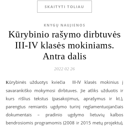
SKAITYTI TOLIAU
KNYGŲ NAUJIENOS
Kūrybinio rašymo dirbtuvės
III-IV klasės mokiniams.
Antra dalis
2022 02 26
ūrybinės užduotys kviečia III-IV klasės mokinius į
K
savarankiško mokymosi dirbtuves. Jie atliks užduotis ir
kurs rišlius tekstus (pasakojimus, aprašymus ir kt.),
parengtus remiantis ugdymo turinį reglamentuojančiais
dokumentais – pradinio ugdymo lietuvių kalbos
bendrosiomis programomis (2008 ir 2015 metų projektu),