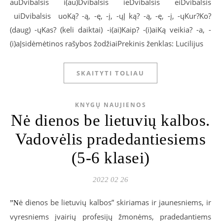
auDvibalsis i(au)Dvibalsis ieDvibalsis eiDvibalsis
uiDvibalsis uoKą? -ą, -ę, -į, -ųĮ ką? -ą, -ę, -į, -ųKur?Ko?
(daug) -ųKas? (keli daiktai) -i(ai)Kaip? -(i)aiKą veikia? -a, -
(i)aĮsidėmėtinos rašybos žodžiaiPrekinis ženklas: Lucilijus
SKAITYTI TOLIAU
KNYGŲ NAUJIENOS
Nė dienos be lietuvių kalbos.
Vadovėlis pradedantiesiems
(5-6 klasei)
2022 02 26
ė dienos be lietuvių kalbos” skiriamas ir jaunesniems, ir
”N
vyresniems įvairių profesijų žmonėms, pradedantiems