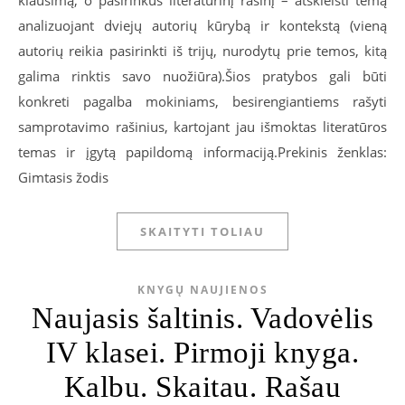
klausimą, o pasirinkus literatūrinį rašinį – atskleisti temą
analizuojant dviejų autorių kūrybą ir kontekstą (vieną
autorių reikia pasirinkti iš trijų, nurodytų prie temos, kitą
galima rinktis savo nuožiūra).Šios pratybos gali būti
konkreti pagalba mokiniams, besirengiantiems rašyti
samprotavimo rašinius, kartojant jau išmoktas literatūros
temas ir įgytą papildomą informaciją.Prekinis ženklas:
Gimtasis žodis
SKAITYTI TOLIAU
KNYGŲ NAUJIENOS
Naujasis šaltinis. Vadovėlis
IV klasei. Pirmoji knyga.
Kalbu. Skaitau. Rašau