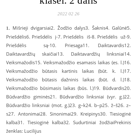
klasei. 2 dalis
2022 02 26
Mišrieji dvigarsiai2. Žodžio dalys3. Šaknis4. Galūnė5.
1.
Priešdėlis6. Priešdėlis į-7. Priešdėlis iš-8. Priešdėlis už-9.
Priešdėlis są-10. Priesaga11. Daiktavardis12.
Daiktavardžių skaičiai13. Daiktavardžių linksniai14.
Veiksmažodis15. Veiksmažodžio esamasis laikas (es. l.)16.
Veiksmažodžio būtasis kartinis laikas (būt. k. l.)17.
Veiksmažodžio būtasis dažninis laikas (būt. d. l.)18.
Veiksmažodžio būsimasis laikas (būs. l.)19. Būdvardis20.
Būdvardžio giminės21. Būdvardžio linksniai (vyr. g.)22.
Būdvardžio linksniai (mot. g.)23. g–k24. b–p25. ž–š26. z–
s27. Antonimai28. Sinonimai29. Kreipinys30. Tiesioginė
kalba31. Tiesioginė kalba32. Sudurtiniai žodžiaiPrekinis
ženklas: Lucilijus