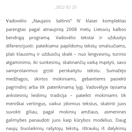
2022 02 25
adovėlio „Naujasis šaltinis“ IV klasei komplektas
V
parengtas pagal atnaujintą 2008 metų Lietuvių kalbos
bendrąją programą. Vadovėlio tekstai ir užduotys
diferencijuoti: pateikiama papildomų tekstų smalsučiams,
plati klausimų ir užduočių skalė – nuo lengvesnių, turinio
atgaminimo, iki sunkesnių, skatinančių vaiką mąstyti, savo
samprotavimus grįsti perskaitytu tekstu. Sumažėjo
medžiagos, skirtos mokiniams, gebantiems pasiekti
pagrindinį arba tik patenkinamą lygį. Vadovėlyje tęsiama
ankstesnių leidimų tradicija – pateikti mokiniams tik
meniškai vertingus, vaikui įdomius tekstus, skatinti juos
suvokti giliau, pagal mokinių amžiaus, asmenines
galimybes panaudoti juos kaip kūrybos modelius. Daug
naujų šiuolaikinių rašytojų tekstų, ištraukų iš dalykinių