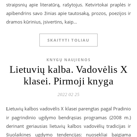
straipsnių apie literatūrą, rašytojus. Ketvirtokai praplės ir
apibendrins savo žinias apie tautosaką, prozos, poezijos ir
dramos kūrinius, įsivertins, kaip…
SKAITYTI TOLIAU
KNYGŲ NAUJIENOS
Lietuvių kalba. Vadovėlis X
klasei. Pirmoji knyga
2022 02 25
ietuvių kalbos vadovėlis X klasei parengtas pagal Pradinio
L
ir pagrindinio ugdymo bendrąsias programas (2008 m.)
derinant geriausias lietuvių kalbos vadovėlių tradicijas ir
šiuolaikines ugdymo tendencijas: nuosekliai baigiama