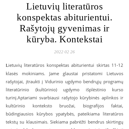
Lietuvių literatūros
konspektas abiturientui.
Rašytojų gyvenimas ir
kūryba. Kontekstai
2022 02 26
ietuvių literatūros konspektas abiturientui skirtas 11-12
L
klasės mokiniams. Jame glaustai pristatomi Lietuvos
rašytojai, įtraukti į Vidurinio ugdymo bendrųjų programų
literatūrinio (kultūrinio) ugdymo išplėstinio kurso
turinį.Aptariami svarbiausi rašytojo kūrybinės aplinkos ir
kultūrinio konteksto bruožai, biografijos faktai,
būdingiausios kūrybos ypatybės, pateikiama literatūros
tekstų su klausimais. Siekiama pabrėžti bendrus skirtingų