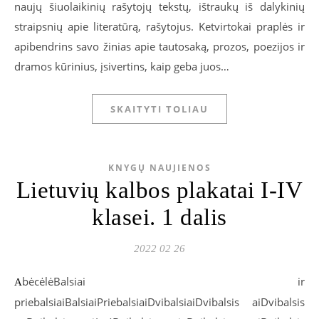
naujų šiuolaikinių rašytojų tekstų, ištraukų iš dalykinių
straipsnių apie literatūrą, rašytojus. Ketvirtokai praplės ir
apibendrins savo žinias apie tautosaką, prozos, poezijos ir
dramos kūrinius, įsivertins, kaip geba juos…
SKAITYTI TOLIAU
KNYGŲ NAUJIENOS
Lietuvių kalbos plakatai I-IV
klasei. 1 dalis
2022 02 26
bėcėlėBalsiai ir
A
priebalsiaiBalsiaiPriebalsiaiDvibalsiaiDvibalsis aiDvibalsis