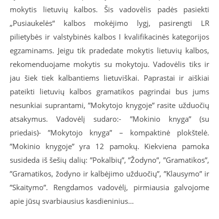
mokytis lietuvių kalbos. Šis vadovėlis padės pasiekti
„Pusiaukelės“ kalbos mokėjimo lygį, pasirengti LR
pilietybės ir valstybinės kalbos I kvalifikacinės kategorijos
egzaminams. Jeigu tik pradedate mokytis lietuvių kalbos,
rekomenduojame mokytis su mokytoju. Vadovėlis tiks ir
jau šiek tiek kalbantiems lietuviškai. Paprastai ir aiškiai
pateikti lietuvių kalbos gramatikos pagrindai bus jums
nesunkiai suprantami, ”Mokytojo knygoje” rasite užduočių
atsakymus. Vadovėlį sudaro:- ”Mokinio knyga” (su
priedais)- ”Mokytojo knyga” – kompaktinė plokštelė.
”Mokinio knygoje” yra 12 pamokų. Kiekviena pamoka
susideda iš šešių dalių: ”Pokalbių”, ”Žodyno”, ”Gramatikos”,
”Gramatikos, žodyno ir kalbėjimo užduočių”, ”Klausymo” ir
”Skaitymo”. Rengdamos vadovėlį, pirmiausia galvojome
apie jūsų svarbiausius kasdieninius…