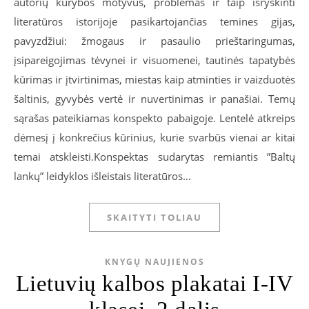
autorių kūrybos motyvus, problemas ir taip išryškinti
literatūros istorijoje pasikartojančias temines gijas,
pavyzdžiui: žmogaus ir pasaulio prieštaringumas,
įsipareigojimas tėvynei ir visuomenei, tautinės tapatybės
kūrimas ir įtvirtinimas, miestas kaip atminties ir vaizduotės
šaltinis, gyvybės vertė ir nuvertinimas ir panašiai. Temų
sąrašas pateikiamas konspekto pabaigoje. Lentelė atkreips
dėmesį į konkrečius kūrinius, kurie svarbūs vienai ar kitai
temai atskleisti.Konspektas sudarytas remiantis ”Baltų
lankų” leidyklos išleistais literatūros…
SKAITYTI TOLIAU
KNYGŲ NAUJIENOS
Lietuvių kalbos plakatai I-IV