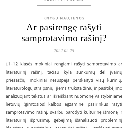
KNYGŲ NAUJIENOS
Ar pasirengę rašyti
samprotavimo rašinį?
2022 02 25
1–12 klasės mokiniai rengiami rašyti samprotavimo ar
1
literatūrinį rašinį, tačiau kyla sunkumų dėl įvairių
priežasčių: mokiniai nesuspėja perskaityti visų kūrinių,
literatūrologų straipsnių, jiems trūksta žinių ir pasitikėjimo
analizuojant tekstus ar išreiškiant nuomonę.Valstybiniame
lietuvių (gimtosios) kalbos egzamine, pasirinkus rašyti
samprotavimo rašinį, svarbu parodyti kultūrinę išmonę ir
literatūrinį išprusimą, gebėjimą išanalizuoti probleminį