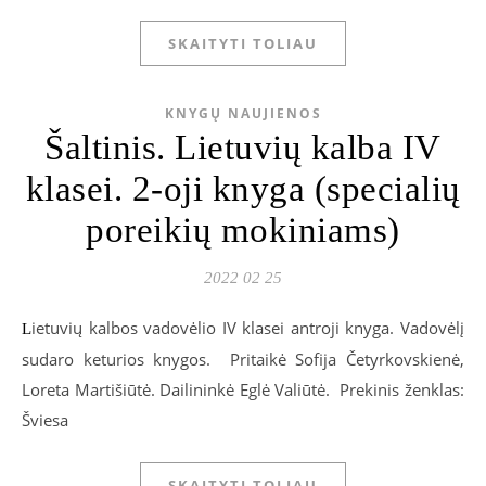
SKAITYTI TOLIAU
KNYGŲ NAUJIENOS
Šaltinis. Lietuvių kalba IV
klasei. 2-oji knyga (specialių
poreikių mokiniams)
2022 02 25
ietuvių kalbos vadovėlio IV klasei antroji knyga. Vadovėlį
L
sudaro keturios knygos. Pritaikė Sofija Četyrkovskienė,
Loreta Martišiūtė. Dailininkė Eglė Valiūtė. Prekinis ženklas:
Šviesa
SKAITYTI TOLIAU