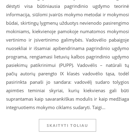
dėstyti visa būtiniausia pagrindinio ugdymo teorinė
informacija, siūlomi įvairūs mokymo metodai ir mokymosi
būdai, skirtingų lygmenų užduotys nevienodo pasirengimo
mokiniams, kiekvienoje pamokoje numatomos mokymosi
vertinimo ir įsivertinimo galimybės. Vadovėlio pabaigoje
nuosekliai ir išsamiai apibendrinama pagrindinio ugdymo
programa, rengiamasi lietuvių kalbos pagrindinio ugdymo
pasiekimų patikrinimui (PUPP). Vadovėlis – natūrali tų
pačių autorių parengto IX klasės vadovėlio tąsa, todėl
pasirinkta panaši jo sandara: vadovėlį sudaro tolygios
apimties teminiai skyriai, kurių kiekvienas gali būti
suprantamas kaip savarankiškas modulis ir kaip medžiaga
integruotiems mokymo ciklams sudaryti. Taigi…
SKAITYTI TOLIAU