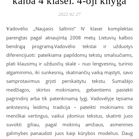
kalba 4 klasei. 4-oji knyga
2022 02 27
adovėlio „Naujasis šaltinis“ IV klasei komplektas
V
parengtas pagal atnaujintą 2008 metų Lietuvių kalbos
bendrąją programą.Vadovėlio tekstai ir užduotys
diferencijuoti: pateikiama papildomų tekstų smalsučiams,
plati klausimų ir užduočių skalė – nuo lengvesnių, turinio
atgaminimo, iki sunkesnių, skatinančių vaiką mąstyti, savo
samprotavimus grįsti perskaitytu tekstu. Sumažėjo
medžiagos, skirtos mokiniams, gebantiems pasiekti
pagrindinį arba tik patenkinamą lygį. Vadovėlyje tęsiama
ankstesnių leidimų tradicija – pateikti mokiniams tik
meniškai vertingus, vaikui įdomius tekstus, skatinti juos
suvokti giliau, pagal mokinių amžiaus, asmenines
galimybes panaudoti juos kaip kūrybos modelius. Daug